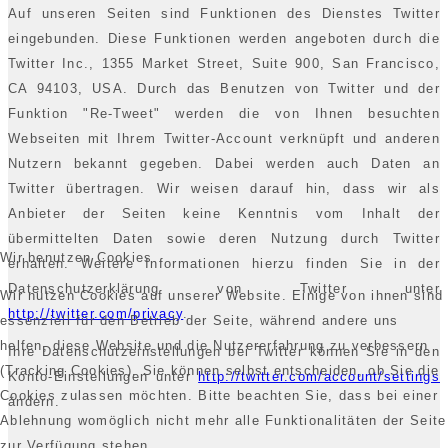
Auf unseren Seiten sind Funktionen des Dienstes Twitter
eingebunden. Diese Funktionen werden angeboten durch die
Twitter Inc., 1355 Market Street, Suite 900, San Francisco,
CA 94103, USA. Durch das Benutzen von Twitter und der
Funktion "Re-Tweet" werden die von Ihnen besuchten
Webseiten mit Ihrem Twitter-Account verknüpft und anderen
Nutzern bekannt gegeben. Dabei werden auch Daten an
Twitter übertragen. Wir weisen darauf hin, dass wir als
Anbieter der Seiten keine Kenntnis vom Inhalt der
übermittelten Daten sowie deren Nutzung durch Twitter
Wir benutzen Cookies
erhalten. Weitere Informationen hierzu finden Sie in der
Datenschutzerklärung von Twitter unter
Wir nutzen Cookies auf unserer Website. Einige von ihnen sind
http://twitter.com/privacy
.
essenziell für den Betrieb der Seite, während andere uns
helfen, diese Website und die Nutzererfahrung zu verbessern
Ihre Datenschutzeinstellungen bei Twitter können Sie in den
(Tracking Cookies). Sie können selbst entscheiden, ob Sie die
Konto-Einstellungen unter
http://twitter.com/account/settings
Cookies zulassen möchten. Bitte beachten Sie, dass bei einer
ändern.
Ablehnung womöglich nicht mehr alle Funktionalitäten der Seite
zur Verfügung stehen.